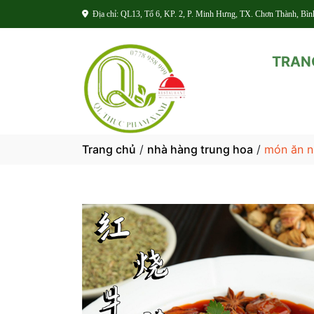
Địa chỉ: QL13, Tổ 6, KP. 2, P. Minh Hưng, TX. Chơn Thành, Bì
TRAN
Trang chủ
/
nhà hàng trung hoa
/
món ăn n