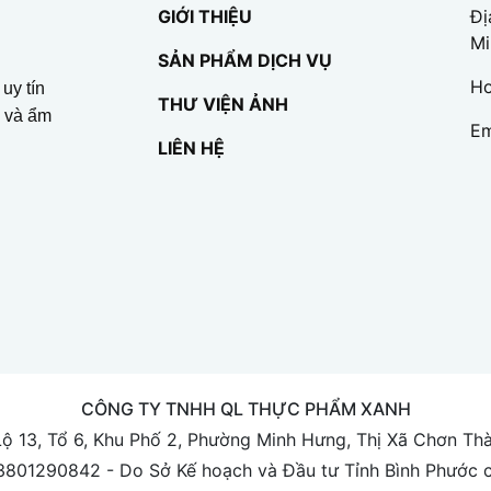
GIỚI THIỆU
Đị
Mi
SẢN PHẨM DỊCH VỤ
Ho
uy tín
THƯ VIỆN ẢNH
p và ẩm
Em
LIÊN HỆ
CÔNG TY TNHH QL THỰC PHẨM XANH
Lộ 13, Tổ 6, Khu Phố 2, Phường Minh Hưng, Thị Xã Chơn Th
3801290842 - Do Sở Kế hoạch và Đầu tư Tỉnh Bình Phước 