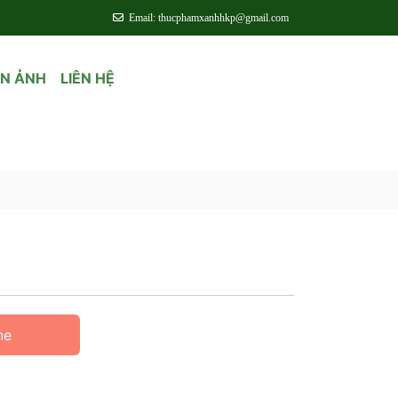
Email: thucphamxanhhkp@gmail.com
ỆN ẢNH
LIÊN HỆ
ne