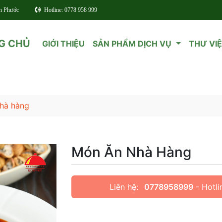
nh Phước
Hotline: 0778 958 999
G CHỦ
GIỚI THIỆU
SẢN PHẨM DỊCH VỤ
THƯ VI
hà hàng
Món Ăn Nhà Hàng
Liên hệ:
0778958999
- Hotli