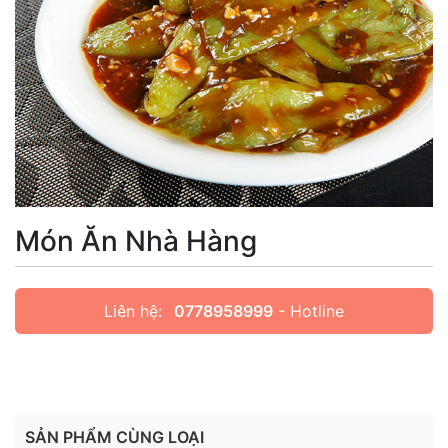
Món Ăn Nhà Hàng
Liên hệ:
0778958999
- Hotline
SẢN PHẨM CÙNG LOẠI