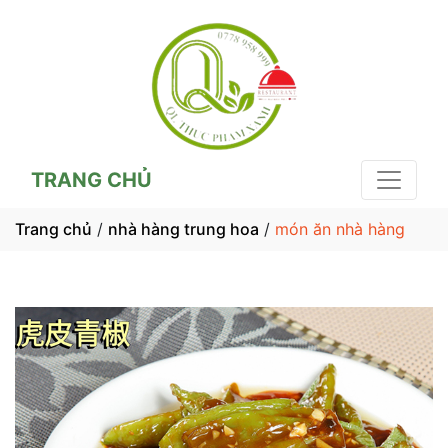
TRANG CHỦ
Trang chủ
/
nhà hàng trung hoa
/
món ăn nhà hàng