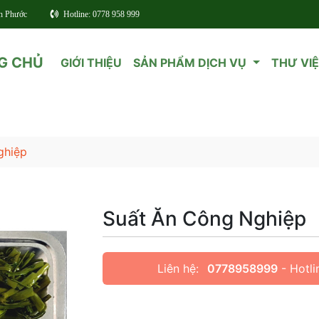
nh Phước
Hotline: 0778 958 999
G CHỦ
GIỚI THIỆU
SẢN PHẨM DỊCH VỤ
THƯ VI
ghiệp
Suất Ăn Công Nghiệp
Liên hệ:
0778958999
- Hotli