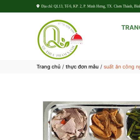
Địa chỉ: QL13, Tổ 6, KP. 2, P. Minh Hưng, TX. Chơn Thành, Bì
TRAN
Trang chủ
/
thực đơn mẫu
/
suất ăn công n