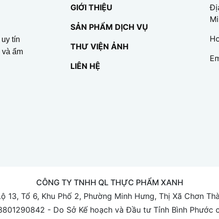
GIỚI THIỆU
Đị
Mi
SẢN PHẨM DỊCH VỤ
Ho
uy tín
THƯ VIỆN ẢNH
p và ẩm
Em
LIÊN HỆ
CÔNG TY TNHH QL THỰC PHẨM XANH
Lộ 13, Tổ 6, Khu Phố 2, Phường Minh Hưng, Thị Xã Chơn Th
3801290842 - Do Sở Kế hoạch và Đầu tư Tỉnh Bình Phước 