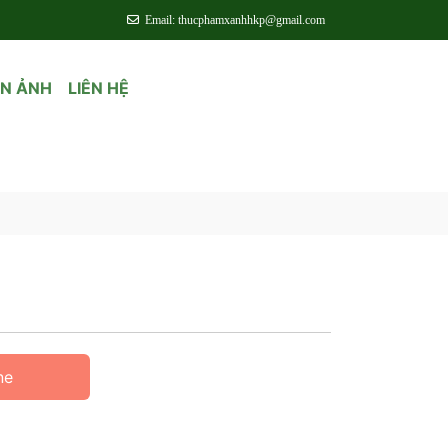
Email: thucphamxanhhkp@gmail.com
ỆN ẢNH
LIÊN HỆ
ne